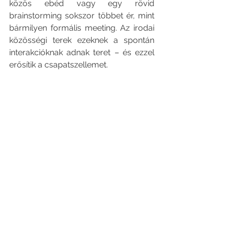
közös ebéd vagy egy rövid 
brainstorming sokszor többet ér, mint 
bármilyen formális meeting. Az irodai 
közösségi terek ezeknek a spontán 
interakcióknak adnak teret – és ezzel 
erősítik a csapatszellemet.
A jól megtervezett kollaborációs terek 
nemcsak a munkát teszik 
hatékonyabbá, hanem a munkahelyi 
közösséget is gazdagítják
. Ez az a 