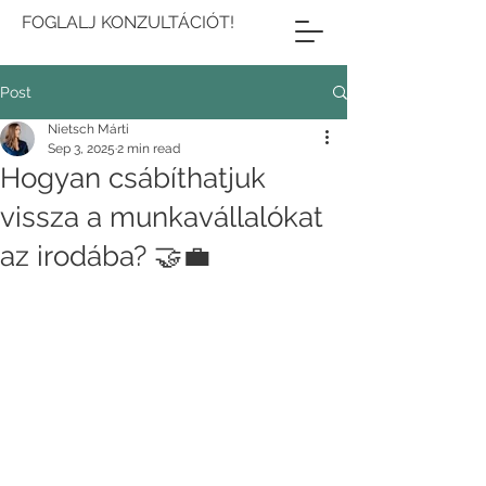
FOGLALJ KONZULTÁCIÓT!
Post
Nietsch Márti
Sep 3, 2025
2 min read
Hogyan csábíthatjuk
vissza a munkavállalókat
az irodába? 🤝💼