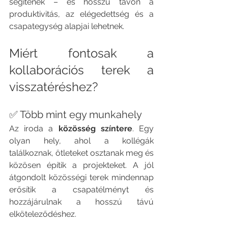
segítenek – és hosszú távon a 
produktivitás, az elégedettség és a 
csapategység alapjai lehetnek.
Miért fontosak a 
kollaborációs terek a 
visszatéréshez?
✅ Több mint egy munkahely
Az iroda a 
közösség színtere
. Egy 
olyan hely, ahol a kollégák 
találkoznak, ötleteket osztanak meg és 
közösen építik a projekteket. A jól 
átgondolt közösségi terek mindennap 
erősítik a csapatélményt és 
hozzájárulnak a hosszú távú 
elköteleződéshez.