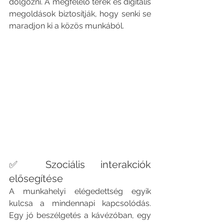
dolgozni. A megfelelő terek és digitális 
megoldások biztosítják, hogy senki se 
maradjon ki a közös munkából.
✅ Szociális interakciók 
elősegítése
A munkahelyi elégedettség egyik 
kulcsa a mindennapi kapcsolódás. 
Egy jó beszélgetés a kávézóban, egy 