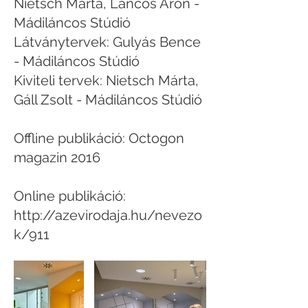
Nietsch Márta, Láncos Áron -
Mádiláncos Stúdió
Látványtervek: Gulyás Bence
- Mádiláncos Stúdió
Kiviteli tervek: Nietsch Márta,
Gáll Zsolt - Mádiláncos Stúdió
Offline publikáció: Octogon
magazin 2016
Online publikáció:
http://azevirodaja.hu/nevezo
k/911